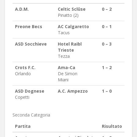
A.D.M.
Celtic Sclûse
0 – 2
Pinatto (2)
Preone Becs
AC Calgaretto
0 – 1
Tacus
ASD Socchieve
Hotel Raibl
0 – 3
Trieste
Tezza
Crots F.C.
Ama-Ca
1 – 2
Orlando
De Simon
Miani
ASD Dognese
A.C. Ampezzo
1 – 0
Copetti
Seconda Categoria
Partita
Risultato