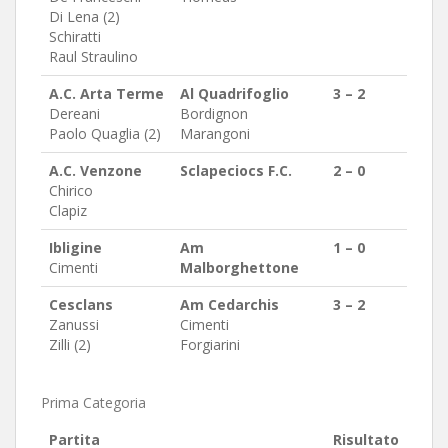
Di Lena (2)
Schiratti
Raul Straulino
A.C. Arta Terme
Al Quadrifoglio
3 – 2
Dereani
Bordignon
Paolo Quaglia (2)
Marangoni
A.C. Venzone
Sclapeciocs F.C.
2 – 0
Chirico
Clapiz
Ibligine
Am
1 – 0
Cimenti
Malborghettone
Cesclans
Am Cedarchis
3 – 2
Zanussi
Cimenti
Zilli (2)
Forgiarini
Prima Categoria
Partita
Risultato