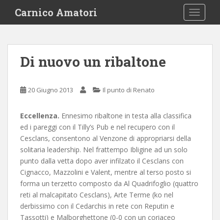
S
Carnico Amatori
TOGGLE
k
i
p
t
Di nuovo un ribaltone
o
m
a
20 Giugno 2013
Il punto di Renato
i
n
Eccellenza.
Ennesimo ribaltone in testa alla classifica
c
ed i pareggi con il Tilly’s Pub e nel recupero con il
o
Cesclans, consentono al Venzone di appropriarsi della
n
solitaria leadership. Nel frattempo Ibligine ad un solo
t
punto dalla vetta dopo aver infilzato il Cesclans con
e
Cignacco, Mazzolini e Valent, mentre al terso posto si
n
forma un terzetto composto da Al Quadrifoglio (quattro
t
reti al malcapitato Cesclans), Arte Terme (ko nel
derbissimo con il Cedarchis in rete con Reputin e
Tassotti) e Malborghettone (0-0 con un coriaceo