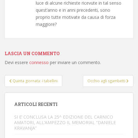
luce di alcune richieste ricevute in tal senso
quest’anno e in anni precedenti, sono
proprio tutte motivate da causa di forza
maggiore?
LASCIA UN COMMENTO
Devi essere
connesso
per inviare un commento.
Navigazione
Quinta giornata: i tabellini
Occhio agli sgambetti
articoli
ARTICOLI RECENTI
SI E’ CONCLUSA LA 25^ EDIZIONE DEL CARNICO
AMATORI, ALL’AMPEZZO IL MEMORIAL “DANIELE
KRAVANJA”