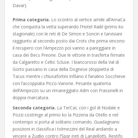
Davar).
Prima categoria.
Lo scontro al vertice arride all’AmaCa
che conquista la vetta superando l’Hotel Raibl (primo ko
stagionale) con le reti di De Simon e Soncin e tarvisiani
raggiunto al secondo posto dai Crots che prima vincono
il recupero con l’Ampezzo poi vanno a pareggiare in
casa dei Becs Preone. Due le vittorie in trasferta firmate
da Calgaretto e Celtic Scluse. I biancorossi della Val di
Gorto passano in casa della Dognese (doppietta di
Tacus mentre i chiusafortini infilano il fanalino Socchieve
con l’accoppiata Picco-Vanone. Pesante quaterna
dell’Ampezzo su un rimaneggiato Adm con Frassinelli in
doppia marcatura.
Seconda categoria.
La TerCaL con i gol di Nodale e
Pozzi costringe al primo ko la Pizzeria da Otello e nel
contempo si porta al solitario comando. Guadagnano
posizioni in classifica i tolmezzini del Real andando a
vincere a Zuglio contro l’Spqr (reti di Langellotti, Restifo