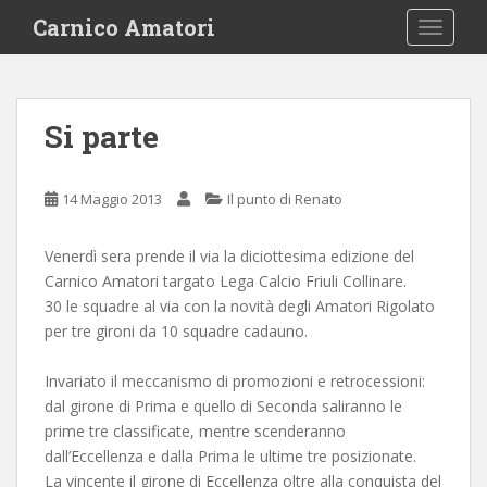
S
Carnico Amatori
TOGGLE
k
i
p
t
Si parte
o
m
a
14 Maggio 2013
Il punto di Renato
i
n
Venerdì sera prende il via la diciottesima edizione del
c
Carnico Amatori targato Lega Calcio Friuli Collinare.
o
30 le squadre al via con la novità degli Amatori Rigolato
n
per tre gironi da 10 squadre cadauno.
t
e
Invariato il meccanismo di promozioni e retrocessioni:
n
dal girone di Prima e quello di Seconda saliranno le
t
prime tre classificate, mentre scenderanno
dall’Eccellenza e dalla Prima le ultime tre posizionate.
La vincente il girone di Eccellenza oltre alla conquista del