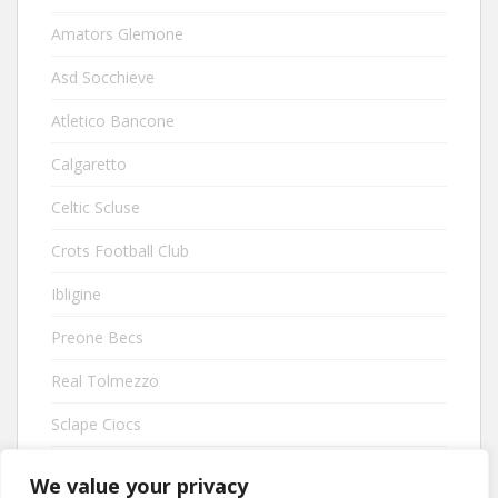
Amators Glemone
Asd Socchieve
Atletico Bancone
Calgaretto
Celtic Scluse
Crots Football Club
Ibligine
Preone Becs
Real Tolmezzo
Sclape Ciocs
Segnalaci il sito della tua squadra!
We value your privacy